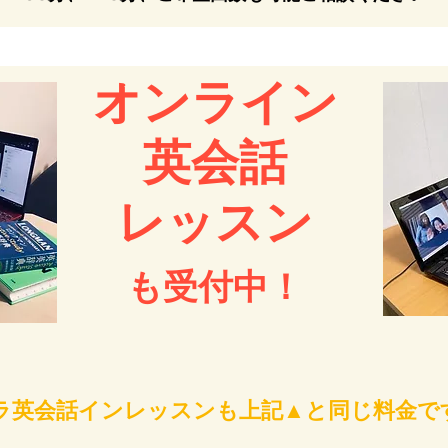
オンライン
英会話
レッスン
も受付中！
ラ英会話インレッスンも上記▲と同じ料金で